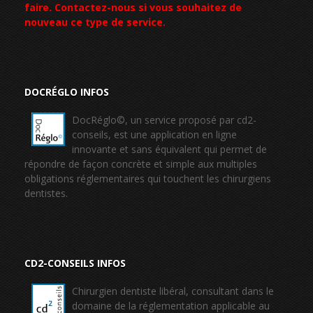
faire. Contactez-nous si vous souhaitez de
nouveau ce type de service.
DOCRÉGLO INFOS
DocRéglo©, un service proposé par cd2-
conseils, est une application en ligne
innovante et sans équivalent qui permet de
répondre de façon concrète et simple aux multiples
obligations réglementaires qui touchent les chirurgiens
dentistes.
CD2-CONSEILS INFOS
Chirurgien dentiste libéral, consultant dans le
domaine de la réglementation applicable au