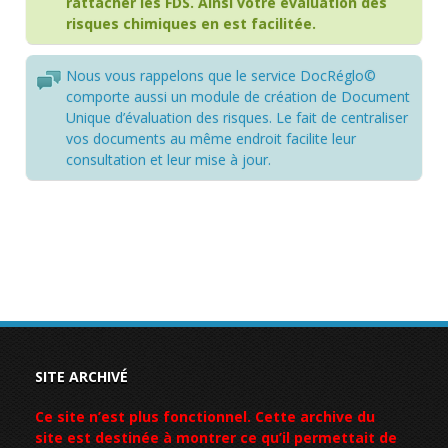
rattacher les FDS. Ainsi votre évaluation des
risques chimiques en est facilitée.
Nous vous rappelons que le service
DocRéglo©
comporte aussi un module de création de Document
Unique d’évaluation des risques. Le fait de centraliser
vos documents au même endroit facilite leur
consultation et leur mise à jour.
SITE ARCHIVÉ
Ce site n’est plus fonctionnel. Cette archive du
site est destinée à montrer ce qu’il permettait de