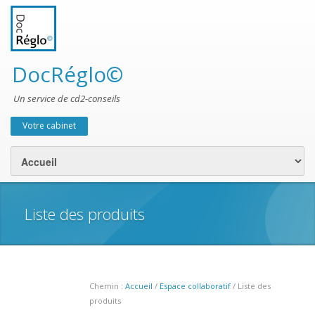
DocRéglo©
Un service de cd2-conseils
Votre cabinet
Menu secondaire
Liste des produits
Chemin :
Accueil
/
Espace collaboratif
/ Liste des
produits