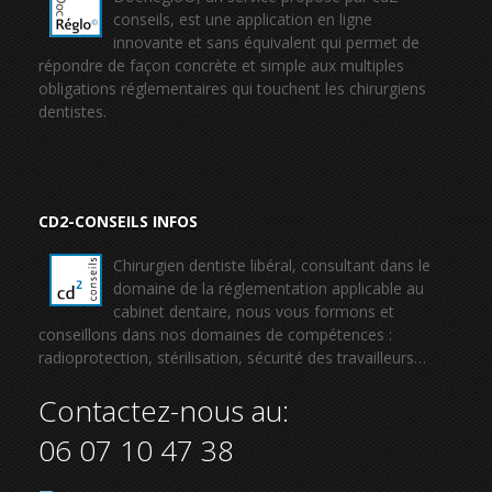
conseils, est une application en ligne
innovante et sans équivalent qui permet de
répondre de façon concrète et simple aux multiples
obligations réglementaires qui touchent les chirurgiens
dentistes.
CD2-CONSEILS INFOS
Chirurgien dentiste libéral, consultant dans le
domaine de la réglementation applicable au
cabinet dentaire, nous vous formons et
conseillons dans nos domaines de compétences :
radioprotection, stérilisation, sécurité des travailleurs…
Contactez-nous au:
06 07 10 47 38