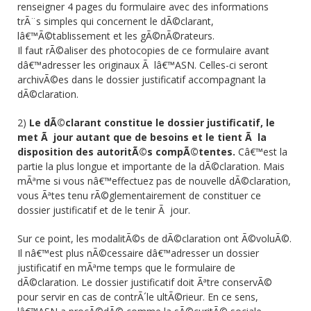
renseigner 4 pages du formulaire avec des informations
trÃ¨s simples qui concernent le dÃ©clarant,
lâ€™Ã©tablissement et les gÃ©nÃ©rateurs.
Il faut rÃ©aliser des photocopies de ce formulaire avant
dâ€™adresser les originaux Ã lâ€™ASN. Celles-ci seront
archivÃ©es dans le dossier justificatif accompagnant la
dÃ©claration.
2)
Le dÃ©clarant constitue le dossier justificatif, le
met Ã jour autant que de besoins et le tient Ã la
disposition des autoritÃ©s compÃ©tentes.
Câ€™est la
partie la plus longue et importante de la dÃ©claration. Mais
mÃªme si vous nâ€™effectuez pas de nouvelle dÃ©claration,
vous Ãªtes tenu rÃ©glementairement de constituer ce
dossier justificatif et de le tenir Ã jour.
Sur ce point, les modalitÃ©s de dÃ©claration ont Ã©voluÃ©.
Il nâ€™est plus nÃ©cessaire dâ€™adresser un dossier
justificatif en mÃªme temps que le formulaire de
dÃ©claration. Le dossier justificatif doit Ãªtre conservÃ©
pour servir en cas de contrÃ´le ultÃ©rieur. En ce sens,