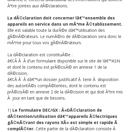
Ãªtre jointes aux dÃ©clarations.
La dÃ©claration doit concerner lâ€™ensemble des
appareils en service dans un mÃªme Ã©tablissement.
Elle est valable toute la durÃ©e dâ€™utilisation des
gÃ©nÃ©rateurs. Le numÃ©ro de dÃ©claration sera donc le
mÃªme pour tous vos gÃ©nÃ©rateurs.
La dÃ©claration est constituÃ©e :
â€¢Â Â Â d'un formulaire disponible sur le site de lâ€™ASN
et dont le contenu est prÃ©cisÃ© en annexe 1 de la
dÃ©cision,
â€¢Â Â Â dâ€™un dossier justificatif Ã tenir Ã disposition
des autoritÃ©s compÃ©tentes, dont le contenu est
prÃ©cisÃ© en annexe 2 de la dÃ©cision et qui doit Ãªtre mis
Ã jour en tant que de besoins.
1)
Le formulaire DEC/GX : Â«DÃ©claration de
dÃ©tention/utilisation dâ€™appareils Ã©lectriques
gÃ©nÃ©rant des rayons XÂ» est simple et rapide Ã
complÃ©ter.
Cette partie de la dÃ©claration consiste Ã