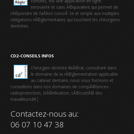
conseils, est une application en ligne
innovante et sans Ã©quivalent qui permet de
rÃ©pondre de faÃ§on concrÃ¨te et simple aux multiples
obligations rÃ©glementaires qui touchent les chirurgiens
dentistes.
CD2-CONSEILS INFOS
Chirurgien dentiste libÃ©ral, consultant dans
le domaine de la rÃ©glementation applicable
au cabinet dentaire, nous vous formons et
conseillons dans nos domaines de compÃ©tences :
radioprotection, stÃ©rilisation, sÃ©curitÃ© des
travailleursâ€¦
Contactez-nous au:
06 07 10 47 38