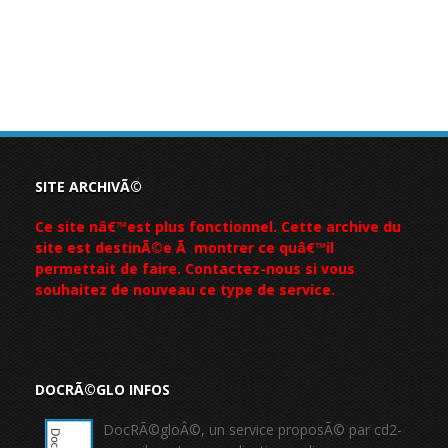
SITE ARCHIVÃ©
Ce site nâ€™est plus fonctionnel. Cette archive du
site est destinÃ©e Ã montrer ce quâ€™il
permettait de faire. Contactez-nous si vous
souhaitez de nouveau ce type de service.
DOCRÃ©GLO INFOS
DocRÃ©gloÂ©, un service proposÃ© par cd2-