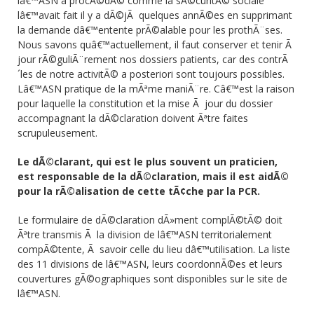
lâ€™ASN a procÃ©dÃ© comme la sÃ©curitÃ© sociale
lâ€™avait fait il y a dÃ©jÃ quelques annÃ©es en supprimant
la demande dâ€™entente prÃ©alable pour les prothÃ¨ses.
Nous savons quâ€™actuellement, il faut conserver et tenir Ã
jour rÃ©guliÃ¨rement nos dossiers patients, car des contrÃ
´les de notre activitÃ© a posteriori sont toujours possibles.
Lâ€™ASN pratique de la mÃªme maniÃ¨re. Câ€™est la raison
pour laquelle la constitution et la mise Ã jour du dossier
accompagnant la dÃ©claration doivent Ãªtre faites
scrupuleusement.
Le dÃ©clarant, qui est le plus souvent un praticien,
est responsable de la dÃ©claration, mais il est aidÃ©
pour la rÃ©alisation de cette tÃ¢che par la PCR.
Le formulaire de dÃ©claration dÃ»ment complÃ©tÃ© doit
Ãªtre transmis Ã la division de lâ€™ASN territorialement
compÃ©tente, Ã savoir celle du lieu dâ€™utilisation. La liste
des 11 divisions de lâ€™ASN, leurs coordonnÃ©es et leurs
couvertures gÃ©ographiques sont disponibles sur le site de
lâ€™ASN.