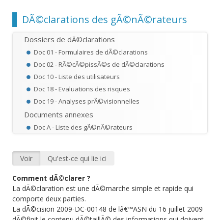
Chemin
DÃ©clarations des gÃ©nÃ©rateurs
Dossiers de dÃ©clarations
Doc 01 - Formulaires de dÃ©clarations
Doc 02 - RÃ©cÃ©pissÃ©s de dÃ©clarations
Doc 10 - Liste des utilisateurs
Doc 18 - Evaluations des risques
Doc 19 - Analyses prÃ©visionnelles
Documents annexes
Doc A - Liste des gÃ©nÃ©rateurs
Voir
(onglet actif)
Qu'est-ce qui lie ici
Onglets principaux
Comment dÃ©clarer ?
La dÃ©claration est une dÃ©marche simple et rapide qui
comporte deux parties.
La dÃ©cision 2009-DC-00148 de lâ€™ASN du 16 juillet 2009
dÃ©finit le contenu dÃ©taillÃ© des informations qui doivent