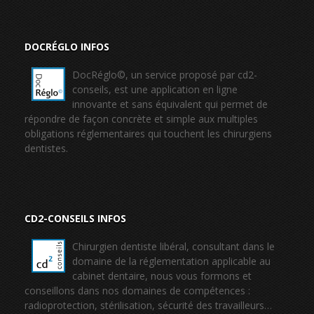
DOCRÉGLO INFOS
DocRéglo©, un service proposé par cd2-
conseils, est une application en ligne
innovante et sans équivalent qui permet de
répondre de façon concrète et simple aux multiples
obligations réglementaires qui touchent les chirurgiens
dentistes.
CD2-CONSEILS INFOS
Chirurgien dentiste libéral, consultant dans le
domaine de la réglementation applicable au
cabinet dentaire, nous vous formons et
conseillons dans nos domaines de compétences :
radioprotection, stérilisation, sécurité des travailleurs…