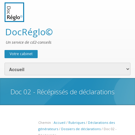
DocRéglo©
Un service de cd2-conseils
Votre cabinet
Menu secondaire
Doc 02 - Récépissés de déclarations
Chemin :
Accueil
/
Rubriques
/
Déclarations des
générateurs
/
Dossiers de déclarations
/ Doc 02 -