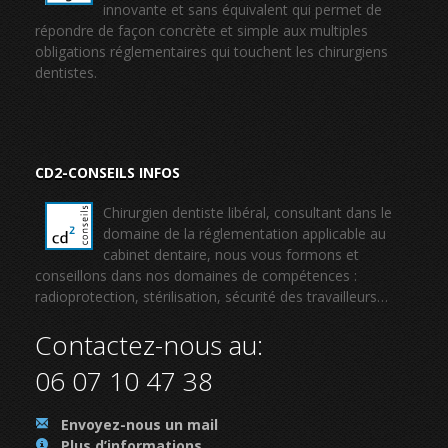
innovante et sans équivalent qui permet de
répondre de façon concrète et simple aux multiples
obligations réglementaires qui touchent les chirurgiens
dentistes.
CD2-CONSEILS INFOS
Chirurgien dentiste libéral, consultant dans le
domaine de la réglementation applicable au
cabinet dentaire, nous vous formons et
conseillons dans nos domaines de compétences :
radioprotection, stérilisation, sécurité des travailleurs…
Contactez-nous au:
06 07 10 47 38
.
Envoyez-nous un mail
.
Plus d’informations