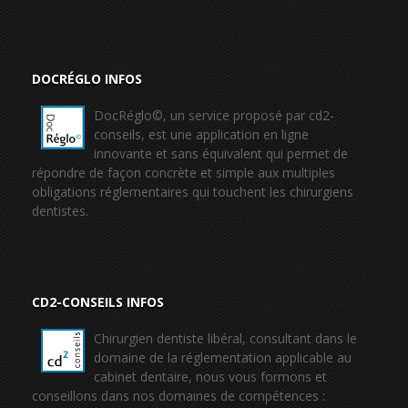
DOCRÉGLO INFOS
DocRéglo©, un service proposé par cd2-
conseils, est une application en ligne
innovante et sans équivalent qui permet de
répondre de façon concrète et simple aux multiples
obligations réglementaires qui touchent les chirurgiens
dentistes.
CD2-CONSEILS INFOS
Chirurgien dentiste libéral, consultant dans le
domaine de la réglementation applicable au
cabinet dentaire, nous vous formons et
conseillons dans nos domaines de compétences :