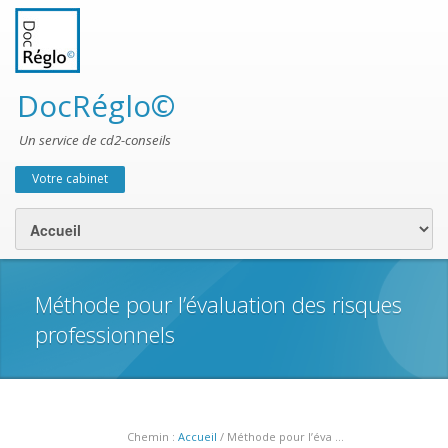
DocRéglo©
Un service de cd2-conseils
Votre cabinet
Menu secondaire
Méthode pour l’évaluation des risques
professionnels
Chemin :
Accueil
/ Méthode pour l’éva ...