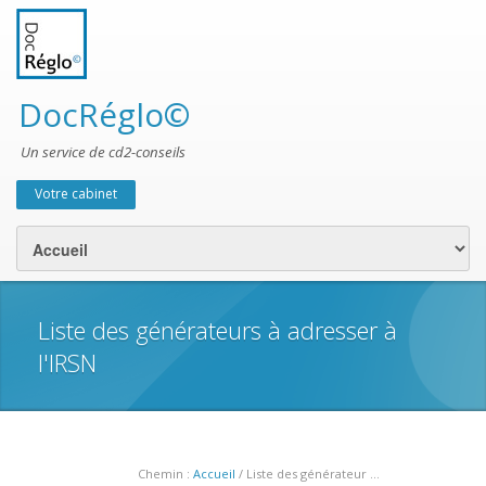
DocRéglo©
Un service de cd2-conseils
Votre cabinet
Menu secondaire
Liste des générateurs à adresser à
l'IRSN
Chemin :
Accueil
/ Liste des générateur ...