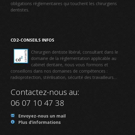
obligations réglementaires qui touchent les chirurgiens
dentistes.
CD2-CONSEILS INFOS
Chirurgien dentiste libéral, consultant dans le
domaine de la réglementation applicable au
cabinet dentaire, nous vous formons et
conseillons dans nos domaines de compétences :
radioprotection, stérilisation, sécurité des travailleurs…
Contactez-nous au:
06 07 10 47 38
.
Envoyez-nous un mail
.
Plus d’informations