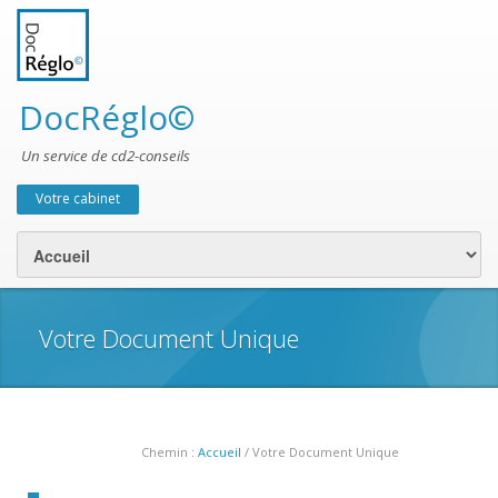
DocRéglo©
Un service de cd2-conseils
Votre cabinet
Menu secondaire
Votre Document Unique
Chemin :
Accueil
/ Votre Document Unique