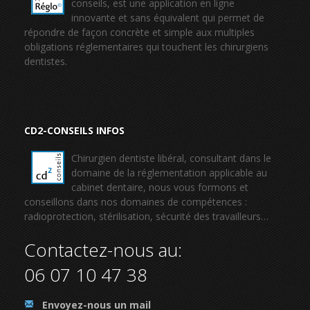
conseils, est une application en ligne
innovante et sans équivalent qui permet de
répondre de façon concrète et simple aux multiples
obligations réglementaires qui touchent les chirurgiens
dentistes.
CD2-CONSEILS INFOS
Chirurgien dentiste libéral, consultant dans le
domaine de la réglementation applicable au
cabinet dentaire, nous vous formons et
conseillons dans nos domaines de compétences :
radioprotection, stérilisation, sécurité des travailleurs…
Contactez-nous au:
06 07 10 47 38
.
Envoyez-nous un mail